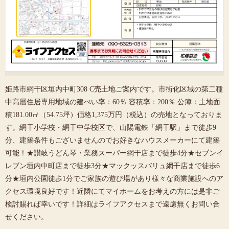
姫路市網干区垣内中町308 C売土地ご案内です。市街化区域の第二種
中高層住居専用地域の建ぺい率：60％ 容積率：200％ 公簿：土地面
積181.00㎡（54.75坪）価格1,375万円（税込）の売地となっておりま
す。網干小学校・網干中学校区で、山陽電鉄「網干駅」まで徒歩9
分、建築条件もございませんのでお好きなハウスメーカーにて建築
可能！★讃岐うどん琴・業務スーパー網干店まで徒歩4分★セブンイ
レブン垣内中町店まで徒歩3分★マックッスバリュ網干店まで徒歩6
分★垣内公園徒歩1分でご家族の遊び場があり様々な商業施設へのア
クセス環境良好です！近隣にてマイホームをお考えの方には是非ご
検討賜れば幸いです！詳細はライフアクセスまで遠慮無くお問い合
せください。