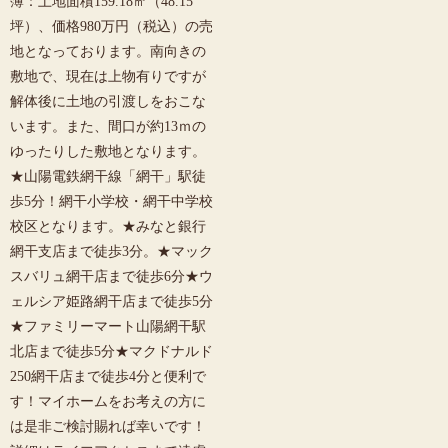
簿：土地面積159.18㎡（48.15
坪）、価格980万円（税込）の売
地となっております。南向きの
敷地で、現在は上物有りですが
解体後に土地の引渡しをおこな
います。また、間口が約13ｍの
ゆったりした敷地となります。
★山陽電鉄網干線「網干」駅徒
歩5分！網干小学校・網干中学校
校区となります。★みなと銀行
網干支店まで徒歩3分。★マック
スバリュ網干店まで徒歩6分★ウ
ェルシア姫路網干店まで徒歩5分
★ファミリーマート山陽網干駅
北店まで徒歩5分★マクドナルド
250網干店まで徒歩4分と便利で
す！マイホームをお考えの方に
は是非ご検討賜れば幸いです！