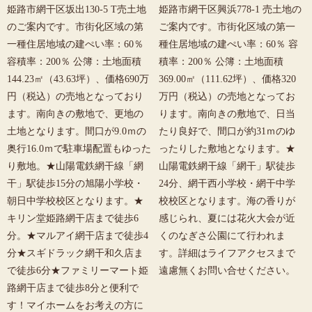
姫路市網干区坂出130-5 T売土地
姫路市網干区興浜778-1 売土地の
のご案内です。市街化区域の第
ご案内です。市街化区域の第一
一種住居地域の建ぺい率：60％
種住居地域の建ぺい率：60％ 容
容積率：200％ 公簿：土地面積
積率：200％ 公簿：土地面積
144.23㎡（43.63坪）、価格690万
369.00㎡（111.62坪）、価格320
円（税込）の売地となっており
万円（税込）の売地となってお
ます。南向きの敷地で、更地の
ります。南向きの敷地で、日当
土地となります。間口が9.0ｍの
たり良好で、間口が約31ｍのゆ
奥行16.0ｍで駐車場配置もゆった
ったりした敷地となります。★
り敷地。★山陽電鉄網干線「網
山陽電鉄網干線「網干」駅徒歩
干」駅徒歩15分の旭陽小学校・
24分、網干西小学校・網干中学
朝日中学校校区となります。★
校校区となります。海の香りが
キリン堂姫路網干店まで徒歩6
感じられ、夏には花火大会が近
分。★マルアイ網干店まで徒歩4
くのなぎさ公園にて行われま
分★スギドラック網干和久店ま
す。詳細はライフアクセスまで
で徒歩6分★ファミリーマート姫
遠慮無くお問い合せください。
路網干店まで徒歩8分と便利で
す！マイホームをお考えの方に