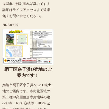
は是非ご検討賜れば幸いです！
詳細はライフアクセスまで遠慮
無くお問い合せください。
2025/09/25
網干区余子浜O売地のご
案内です！
姫路市網干区余子浜225-8 O売土
地のご案内です。市街化区域の
第二種中高層住居専用地域の建
ぺい率：60％ 容積率：200％ 公